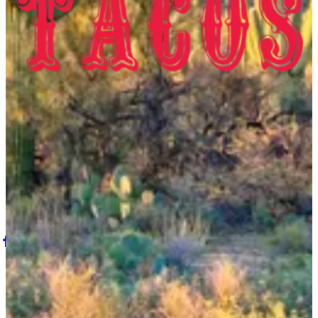
Hydeout - Hyde Park
Hydeout, Hyde Park
Maadi - The Field
The Field, Maadi, Sarayat Al Maadi, Cairo. Egypt
Capital Business Park
26 July Corridor
|
©
OpenStreetMap
contributors
Leaflet
هولا تاكوز
+
−